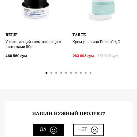
BELIF
TARTE
Увлажняющий крем для лица с
Крем для лица Drink of H₂O
пептидами 50ml
472 680
сум
460 560
сум
283 608
сум
НАШЛИ НУЖНЫЙ ПРОДУКТ?
ДА
НЕТ