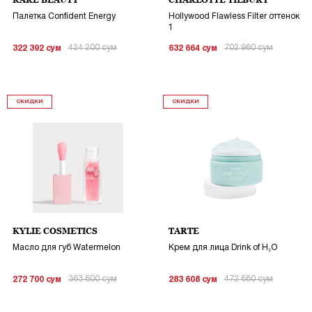
RARE BEAUTY
CHARLOTTE TILBURY
Палетка Confident Energy
Hollywood Flawless Filter оттенок
1
424 200
сум
702 960
сум
322 392
сум
632 664
сум
СКИДКИ
СКИДКИ
KYLIE COSMETICS
TARTE
Масло для губ Watermelon
Крем для лица Drink of H₂O
363 600
сум
472 680
сум
272 700
сум
283 608
сум