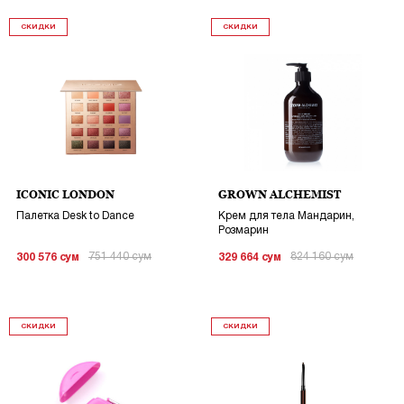
СКИДКИ
СКИДКИ
ICONIC LONDON
GROWN ALCHEMIST
Палетка Desk to Dance
Крем для тела Мандарин,
Розмарин
751 440
сум
824 160
сум
300 576
сум
329 664
сум
СКИДКИ
СКИДКИ