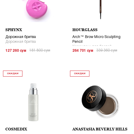
SPHYNX
HOURGLASS
Дорожная бритва
Arch™ Brow Micro Sculpting
Дорожная бритва
Pencil
Карандаш для бровей
181 800
сум
339 360
сум
127 260
сум
264 701
сум
СКИДКИ
СКИДКИ
COSMEDIX
ANASTASIA BEVERLY HILLS