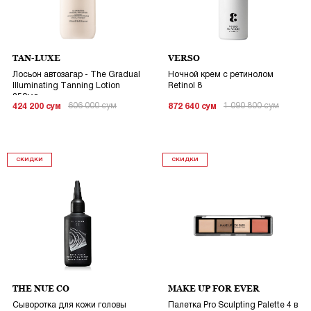
TAN-LUXE
VERSO
Лосьон автозагар - The Gradual
Ночной крем с ретинолом
Illuminating Tanning Lotion
Retinol 8
250мл
606 000
сум
1 090 800
сум
424 200
сум
872 640
сум
СКИДКИ
СКИДКИ
THE NUE CO
MAKE UP FOR EVER
Сыворотка для кожи головы
Палетка Pro Sculpting Palette 4 в