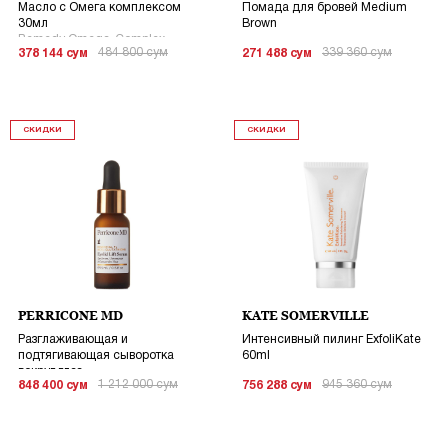
Масло с Омега комплексом
Помада для бровей Medium
30мл
Brown
Remedy Omega-Complex
484 800
сум
339 360
сум
378 144
сум
271 488
сум
Treatment Oil
СКИДКИ
СКИДКИ
PERRICONE MD
KATE SOMERVILLE
Разглаживающая и
Интенсивный пилинг ExfoliKate
подтягивающая сыворотка
60ml
вокруг глаз
1 212 000
сум
945 360
сум
848 400
сум
756 288
сум