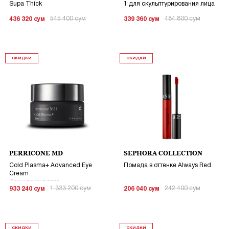
Supa Thick
1 для скульптурирования лица
545 400
сум
484 800
сум
436 320
сум
339 360
сум
СКИДКИ
СКИДКИ
PERRICONE MD
SEPHORA COLLECTION
Cold Plasma+ Advanced Eye
Помада в оттенке Always Red
Cream
Крем вокруг глаз
1 333 200
сум
242 400
сум
933 240
сум
206 040
сум
СКИДКИ
СКИДКИ