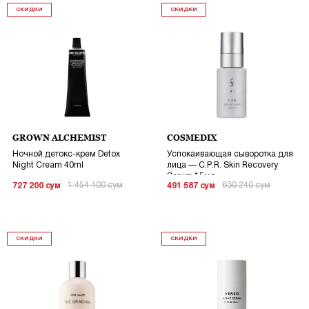
СКИДКИ
СКИДКИ
GROWN ALCHEMIST
COSMEDIX
Ночной детокс-крем Detox
Успокаивающая сыворотка для
Night Cream 40ml
лица — C.P.R. Skin Recovery
Serum 15мл
1 454 400
сум
630 240
сум
727 200
сум
491 587
сум
СКИДКИ
СКИДКИ