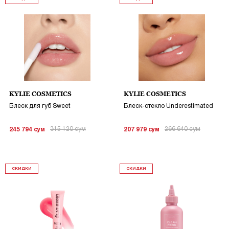
KYLIE COSMETICS
KYLIE COSMETICS
Блеск для губ Sweet
Блеск-стекло Underestimated
315 120
сум
266 640
сум
245 794
сум
207 979
сум
СКИДКИ
СКИДКИ