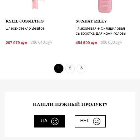
KYLIE COSMETICS
SUNDAY RILEY
Блеск-стекло Besitos
Гликолевая + Силициловая
сыворотка для кожи головы
266 640
сум
606 000
сум
207 979
сум
454 500
сум
1
2
3
НАШЛИ НУЖНЫЙ ПРОДУКТ?
ДА
НЕТ