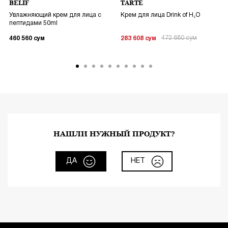
BELIF
TARTE
Увлажняющий крем для лица с
Крем для лица Drink of H₂O
пептидами 50ml
472 680
сум
460 560
сум
283 608
сум
НАШЛИ НУЖНЫЙ ПРОДУКТ?
ДА
НЕТ