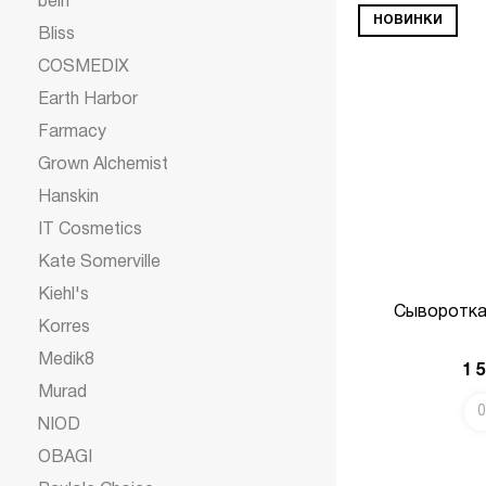
belif
НОВИНКИ
Bliss
COSMEDIX
Earth Harbor
Farmacy
Grown Alchemist
Hanskin
IT Cosmetics
Kate Somerville
Kiehl's
Сыворотка
Korres
Medik8
1 
Murad
0
NIOD
OBAGI
В КОРЗИНУ