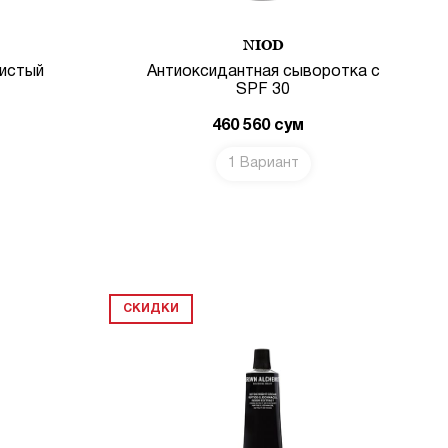
NIOD
Чистый
Антиоксидантная сыворотка c
SPF 30
460 560
сум
1 Вариант
СКИДКИ