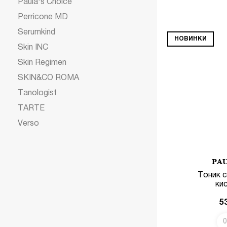
Paula's Choice
Perricone MD
Serumkind
НОВИНКИ
Skin INC
Skin Regimen
SKIN&CO ROMA
Tanologist
TARTE
Verso
PAU
Тоник 
ки
5
0