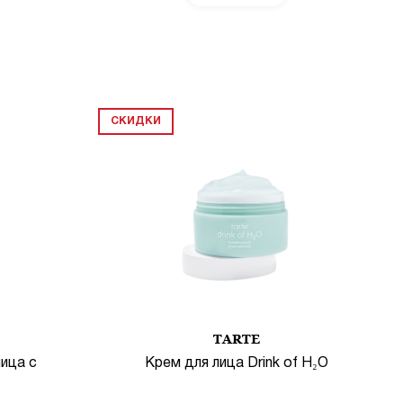
СКИДКИ
TARTE
ица с
Крем для лица Drink of H₂O