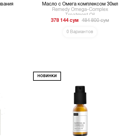
ивания
Масло с Омега комплексом 30мл
Remedy Omega-Complex
Treatment Oil
378 144
сум
484 800
сум
0 Вариантов
НОВИНКИ