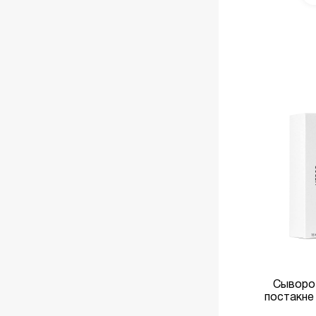
Е
В КОРЗИНУ
Сыворо
постакне 