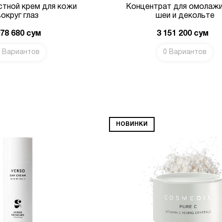
стной крем для кожи
Концентрат для омолаж
вокруг глаз
шеи и декольте
078 680
сум
3 151 200
сум
 Вариантов
0 Вариантов
В КОРЗИНУ
НОВИНКИ