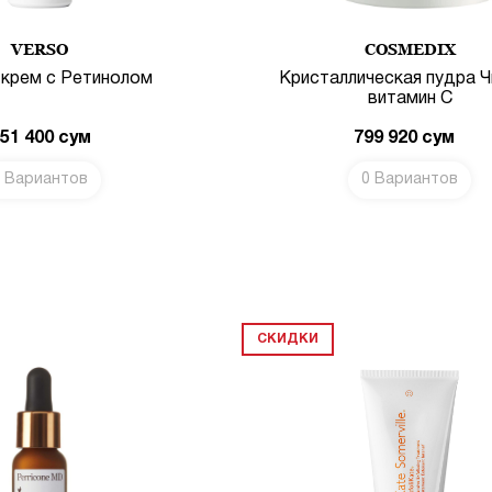
VERSO
COSMEDIX
 крем с Ретинолом
Кристаллическая пудра 
витамин С
151 400
сум
799 920
сум
 Вариантов
0 Вариантов
В КОРЗИНУ
СКИДКИ