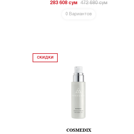
283 608
сум
472 680
сум
0 Вариантов
СКИДКИ
COSMEDIX