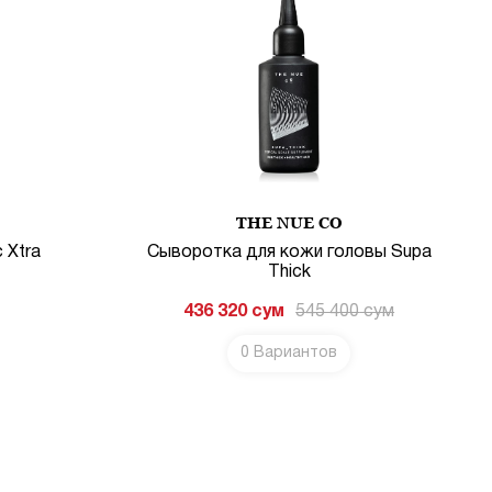
THE NUE CO
 Xtra
Сыворотка для кожи головы Supa
Thick
436 320
сум
545 400
сум
0 Вариантов