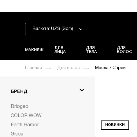
Валюта: UZS (Som)
ДЛЯ
ДЛЯ
ДЛЯ
МАКИЯЖ
ЛИЦА
ТЕЛА
ВОЛОС
Главная
Для волос
Масла / Спреи
БРЕНД
Briogeo
COLOR WOW
Earth Harbor
НОВИНКИ
Gisou