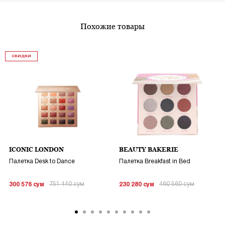
похожие товары
СКИДКИ
ICONIC LONDON
BEAUTY BAKERIE
Палетка Desk to Dance
Палетка Breakfast in Bed
751 440
сум
460 560
сум
300 576
сум
230 280
сум