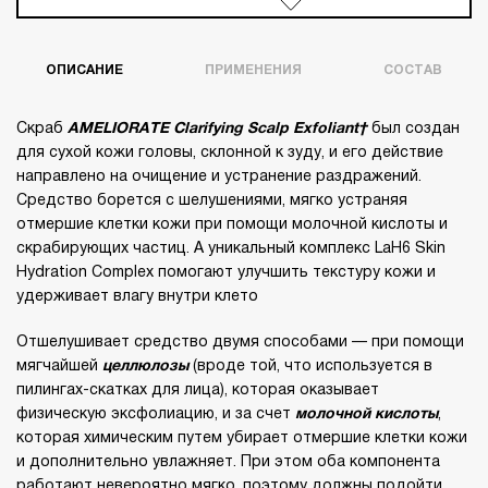
ОПИСАНИЕ
ПРИМЕНЕНИЯ
СОСТАВ
Скраб
AMELIORATE Clarifying Scalp Exfoliant
был создан
для сухой кожи головы, склонной к зуду, и его действие
направлено на очищение и устранение раздражений.
Средство борется с шелушениями, мягко устраняя
отмершие клетки кожи при помощи молочной кислоты и
скрабирующих частиц. А уникальный комплекс
LaH6 Skin
Hydration Complex помогают улучшить текстуру кожи и
удерживает влагу внутри клето
Отшелушивает средство двумя способами — при помощи
мягчайшей
целлюлозы
(вроде той, что используется в
пилингах-скатках для лица), которая оказывает
физическую эксфолиацию, и за счет
молочной кислоты
,
которая химическим путем убирает отмершие клетки кожи
и дополнительно увлажняет. При этом оба компонента
работают невероятно мягко, поэтому должны подойти