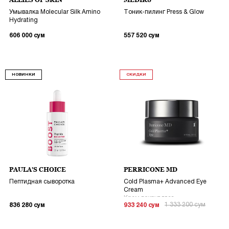
ALLIES OF SKIN
MEDIK8
Умывалка Molecular Silk Amino
Тоник-пилинг Press & Glow
Hydrating
606 000
сум
557 520
сум
НОВИНКИ
СКИДКИ
PAULA'S CHOICE
PERRICONE MD
Пептидная сыворотка
Cold Plasma+ Advanced Eye
Cream
Крем вокруг глаз
1 333 200
сум
836 280
сум
933 240
сум