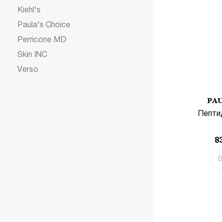
Kiehl's
Paula's Choice
Perricone MD
Skin INC
Verso
PAU
Пепти
8
0
В КОРЗИНУ