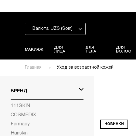
Валюта: UZS (Som)
ДЛЯ
ДЛЯ
ДЛЯ
МАКИЯЖ
ЛИЦА
ТЕЛА
ВОЛОС
Главная
Уход за возрастной кожей
БРЕНД
111SKIN
COSMEDIX
Farmacy
НОВИНКИ
Hanskin