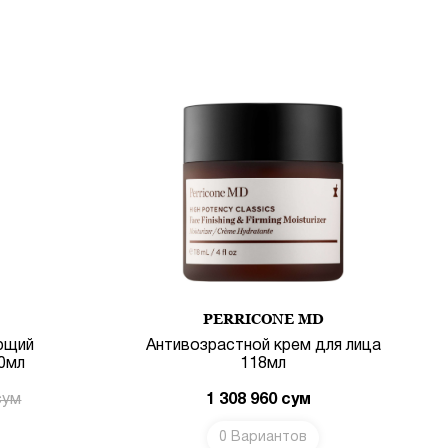
PERRICONE MD
ющий
Антивозрастной крем для лица
30мл
118мл
сум
1 308 960
сум
0 Вариантов