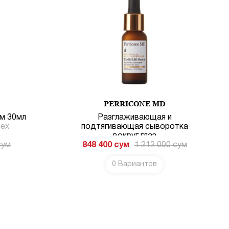
PERRICONE MD
м 30мл
Разглаживающая и
ex
подтягивающая сыворотка
вокруг глаз
сум
848 400
сум
1 212 000
сум
0 Вариантов