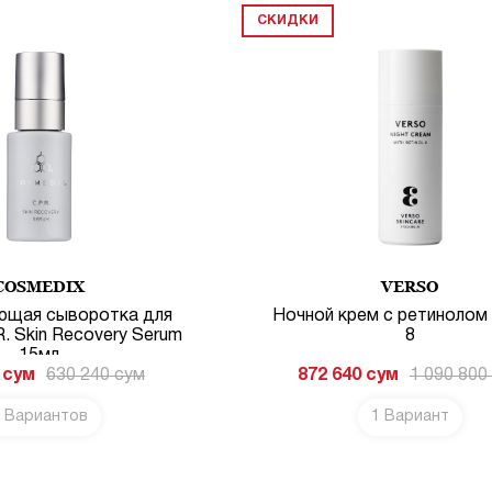
СКИДКИ
COSMEDIX
VERSO
ющая сыворотка для
Ночной крем с ретинолом 
R. Skin Recovery Serum
8
15мл
сум
630 240
сум
872 640
сум
1 090 800
 Вариантов
1 Вариант
В КОРЗИНУ