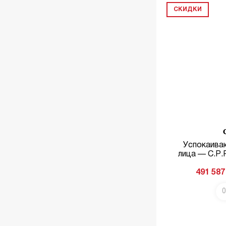
СКИДКИ
Успокаива
лица — C.P.
491 587
0
В КОРЗИНУ