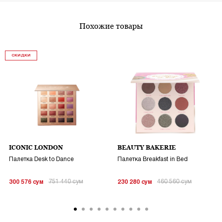
похожие товары
СКИДКИ
ICONIC LONDON
BEAUTY BAKERIE
Палетка Desk to Dance
Палетка Breakfast in Bed
751 440
сум
460 560
сум
300 576
сум
230 280
сум