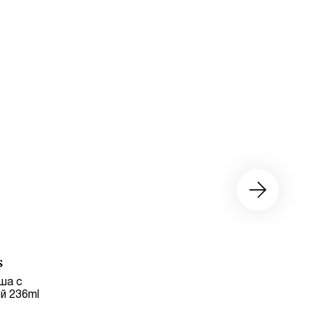
S
ша с
й 236ml