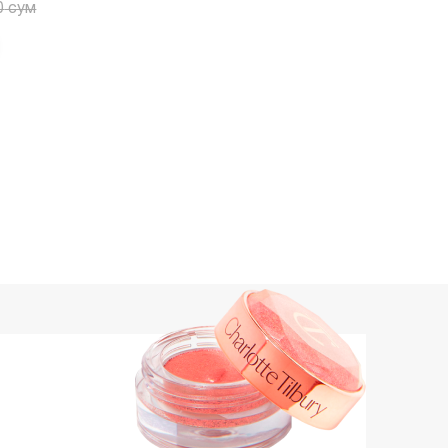
0
сум