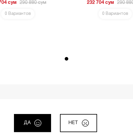
704
сум
290 880
сум
232 704
сум
290 88
0 Вариантов
0 Вариантов
ДА
НЕТ