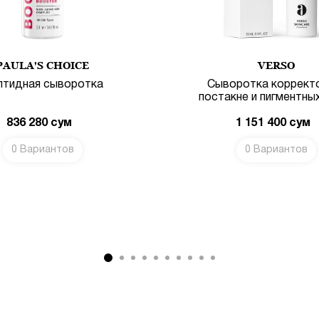
PAULA'S CHOICE
VERSO
птидная сыворотка
Сыворотка коррект
постакне и пигментны
836 280
сум
1 151 400
сум
0 Вариантов
0 Вариантов
В КОРЗИНУ