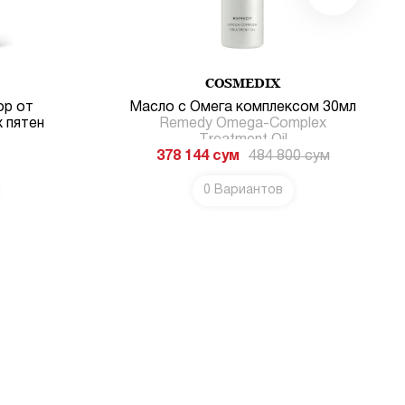
COSMEDIX
ор от
Масло с Омега комплексом 30мл
х пятен
Remedy Omega-Complex
Treatment Oil
378 144
сум
484 800
сум
0 Вариантов
В КОРЗИНУ
В КОРЗИНУ