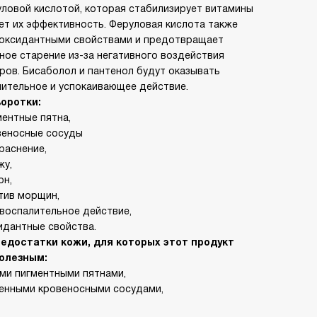
ловой кислотой, которая стабилизирует витамины
ает их эффективность. Феруловая кислота также
оксидантными свойствами и предотвращает
ое старение из-за негативного воздействия
ров. Бисаболол и пантенол будут оказывать
ительное и успокаивающее действие.
оротки:
ментные пятна,
веносные сосуды
раснение,
жу,
он,
тив морщин,
воспалительное действие,
идантные свойства.
недостатки кожи, для которых этот продукт
олезным:
ми пигментными пятнами,
енными кровеносными сосудами,