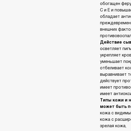
обогащен феру
С и Е и повыш
обладает анти
преждевременн
внешних факто
противовоспал
Действие сыв
осветляет пиг
укрепляет кро
уменьшает пок
отбеливает ко
выравнивает т
действует про
имеет противо
имеет антиокс
Типы кожи и 
может быть п
кожа с видимы
кожа с расшир
зрелая кожа,