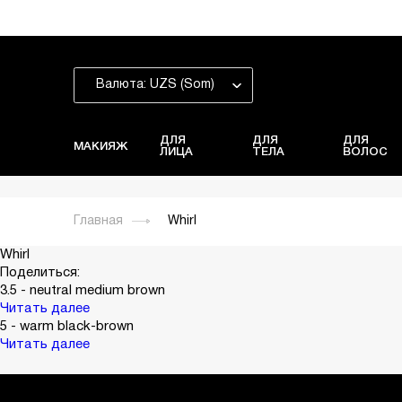
Валюта: UZS (Som)
ДЛЯ
ДЛЯ
ДЛЯ
МАКИЯЖ
ЛИЦА
ТЕЛА
ВОЛОС
Главная
Whirl
Whirl
Поделиться:
3.5 - neutral medium brown
Читать далее
5 - warm black-brown
Читать далее