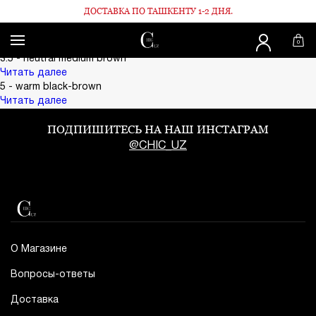
ДОСТАВКА ПО ТАШКЕНТУ 1-2 ДНЯ.
Главная
Santa Euphoria
Santa Euphoria
0
Поделиться:
3.5 - neutral medium brown
Читать далее
5 - warm black-brown
Читать далее
ПОДПИШИТЕСЬ НА НАШ ИНСТАГРАМ
@CHIC_UZ
О Магазине
Вопросы-ответы
Доставка