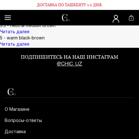
ДОСТАВКА ПО ТАШКЕНТУ 1-2 ДНЯ.
Главная
Medium Brown - натуральный коричневый
Medium Brown - натуральный коричневый
0
Поделиться:
3.5 - neutral medium brown
Читать далее
5 - warm black-brown
Читать далее
ПОДПИШИТЕСЬ НА НАШ ИНСТАГРАМ
@CHIC_UZ
О Магазине
Вопросы-ответы
Доставка