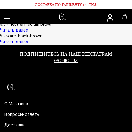
ДОСТАВКА ПО ТАШКЕНТУ 1-2 ДНЯ.
Главная
NEUTRAL 1
NEUTRAL 1
0
Поделиться:
3.5 - neutral medium brown
Читать далее
5 - warm black-brown
Читать далее
ПОДПИШИТЕСЬ НА НАШ ИНСТАГРАМ
@CHIC_UZ
О Магазине
Вопросы-ответы
Доставка