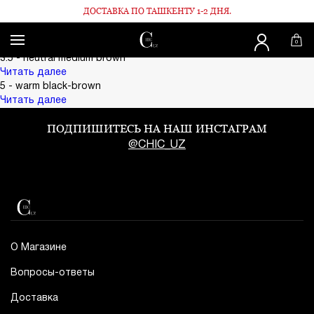
ДОСТАВКА ПО ТАШКЕНТУ 1-2 ДНЯ.
Главная
R210
R210
0
Поделиться:
3.5 - neutral medium brown
Читать далее
5 - warm black-brown
Читать далее
ПОДПИШИТЕСЬ НА НАШ ИНСТАГРАМ
@CHIC_UZ
О Магазине
Вопросы-ответы
Доставка