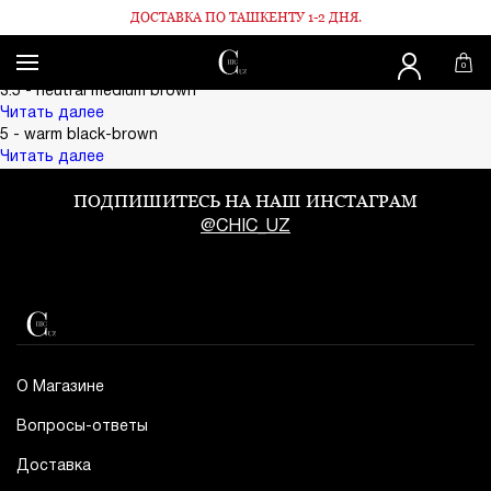
ДОСТАВКА ПО ТАШКЕНТУ 1-2 ДНЯ.
Главная
03 Velvet red
03 Velvet red
0
Поделиться:
3.5 - neutral medium brown
Читать далее
5 - warm black-brown
Читать далее
ПОДПИШИТЕСЬ НА НАШ ИНСТАГРАМ
@CHIC_UZ
О Магазине
Вопросы-ответы
Доставка