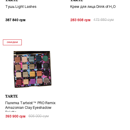
TARTE
TARTE
Тушь Light Lashes
Крем для лица Drink of H₂O
472 680
сум
387 840
сум
283 608
сум
СКИДКИ
TARTE
Палетка Tarteist™ PRO Remix
Amazonian Clay Eyeshadow
Palette
606 000
сум
393 900
сум